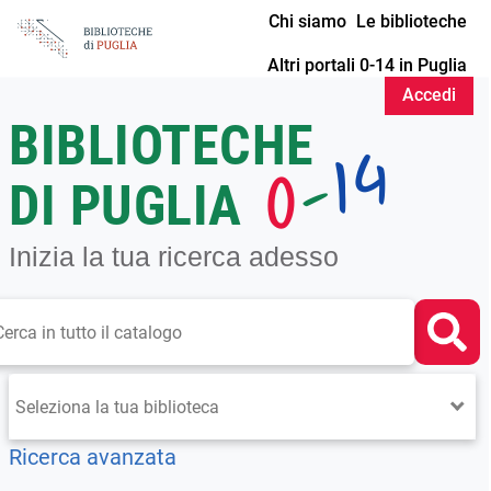
Chi siamo
Le biblioteche
Altri portali 0-14 in Puglia
Accedi
Chiedi al bibliotecario
BIBLIOTECHE
14
-
0
DI PUGLIA
Inizia la tua ricerca adesso
erca su "Catalogo"
Cerca
Seleziona
la
tua
Ricerca avanzata
biblioteca