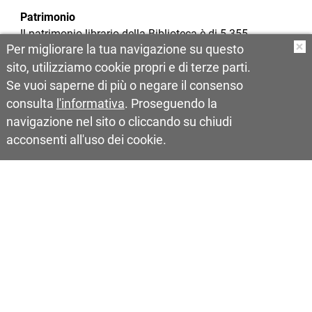
Patrimonio
Il patrimonio librario della Biblioteca è di 5.355
Per migliorare la tua navigazione su questo
documenti, così suddiviso
O
4458 voll (di cui 591 Sezione ragazzi)
sito, utilizziamo cookie propri e di terze parti.
859 documentazione archivistica
Se vuoi saperne di più o negare il consenso
22 documenti elettronici (tra cd e dvd)
consulta
l'informativa
. Proseguendo la
5 videocassette
navigazione nel sito o cliccando su chiudi
88 foto – 1 cartageografica
acconsenti all'uso dei cookie.
Torna su
Vai al sito del Comune di Veglie